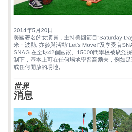
2014年5月20日
美國著名的女演員，主持美國節目“Saturday Day Ni
米・波勒, 亦參與活動“Let’s Move!”及享受著
SNAG 在全球42個國家、15000間學校被廣
制下，基本上可在任何場地學習高爾夫，例如足
或任何開放的場地。
世界
消息