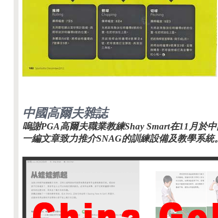
中國高爾夫雜誌
嗚謝PGA高爾夫職業教練Shay Smart在11月
一編文章致力推介SNAG的訓練設備及教學系統